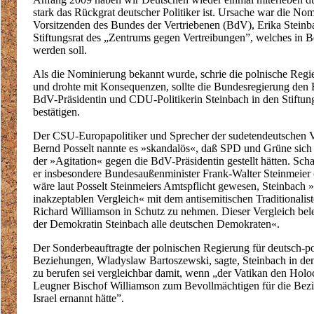
stark das Rückgrat deutscher Politiker ist. Ursache war die No
Vorsitzenden des Bundes der Vertriebenen (BdV), Erika Steinb
Stiftungsrat des „Zentrums gegen Vertreibungen”, welches in Ber
werden soll.
Als die Nominierung bekannt wurde, schrie die polnische Regi
und drohte mit Konsequenzen, sollte die Bundesregierung den 
BdV-Präsidentin und CDU-Politikerin Steinbach in den Stiftung
bestätigen.
Der CSU-Europapolitiker und Sprecher der sudetendeutschen 
Bernd Posselt nannte es »skandalös«, daß SPD und Grüne sich 
der »Agitation« gegen die BdV-Präsidentin gestellt hätten. Scharf
er insbesondere Bundesaußenminister Frank-Walter Steinmeier
wäre laut Posselt Steinmeiers Amtspflicht gewesen, Steinbach 
inakzeptablen Vergleich« mit dem antisemitischen Traditionalis
Richard Williamson in Schutz zu nehmen. Dieser Vergleich bel
der Demokratin Steinbach alle deutschen Demokraten«.
Der Sonderbeauftragte der polnischen Regierung für deutsch-p
Beziehungen, Wladyslaw Bartoszewski, sagte, Steinbach in den
zu berufen sei vergleichbar damit, wenn „der Vatikan den Holo
Leugner Bischof Williamson zum Bevollmächtigen für die Bez
Israel ernannt hätte”.