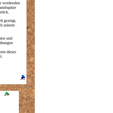
er werdenden
andsspitze
urück.
t gezeigt,
ch seinem
sten und
eibungen
orin dieses
t.