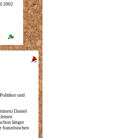
l 2002
Politiker und
rünen) Daniel
kleinen
schon länger
r französischen