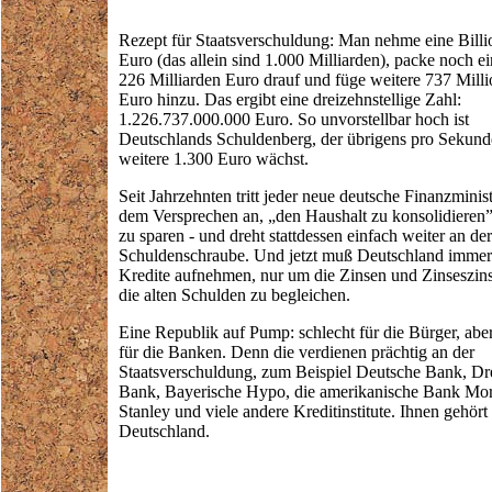
Rezept für Staatsverschuldung: Man nehme eine Billi
Euro (das allein sind 1.000 Milliarden), packe noch e
226 Milliarden Euro drauf und füge weitere 737 Mill
Euro hinzu. Das ergibt eine dreizehnstellige Zahl:
1.226.737.000.000 Euro. So unvorstellbar hoch ist
Deutschlands Schuldenberg, der übrigens pro Sekun
weitere 1.300 Euro wächst.
Seit Jahrzehnten tritt jeder neue deutsche Finanzminist
dem Versprechen an, „den Haushalt zu konsolidieren”
zu sparen - und dreht stattdessen einfach weiter an der
Schuldenschraube. Und jetzt muß Deutschland immer
Kredite aufnehmen, nur um die Zinsen und Zinseszins
die alten Schulden zu begleichen.
Eine Republik auf Pump: schlecht für die Bürger, abe
für die Banken. Denn die verdienen prächtig an der
Staatsverschuldung, zum Beispiel Deutsche Bank, Dr
Bank, Bayerische Hypo, die amerikanische Bank Mo
Stanley und viele andere Kreditinstitute. Ihnen gehört
Deutschland.