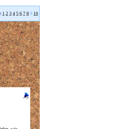
e
1
2
3
4
5
6
7
8
9
10
rfen, wie