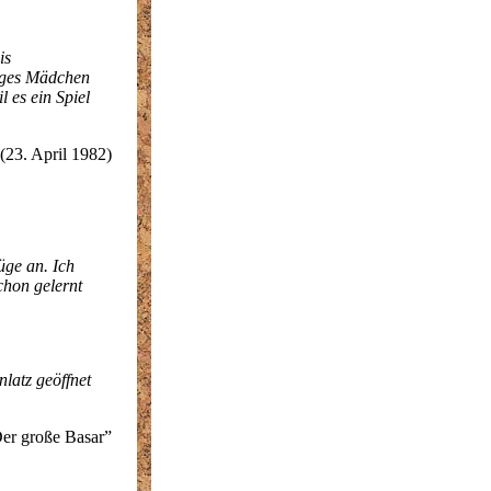
is
riges Mädchen
l es ein Spiel
23. April 1982)
üge an. Ich
chon gelernt
latz geöffnet
er große Basar”