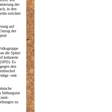
minierung der
ach, in den
lin errichtet
erung auf
Einzug der
srat
Volksgruppe
an die Spitze
 kritisierte
 (SPD). Es
»gegen den
tenbischof
eidige »mit
olnische
 Stiftungsrat
caust-
iehungen zu