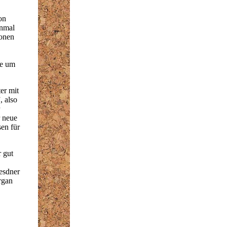
on
inmal
ionen
de um
er mit
, also
 neue
en für
r gut
esdner
rgan