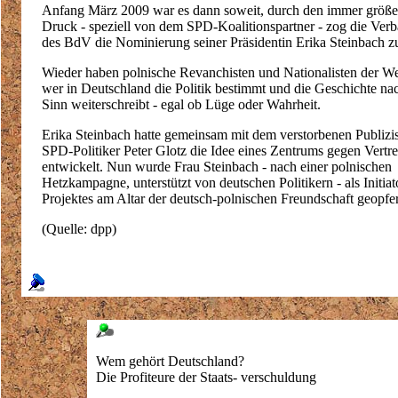
Anfang März 2009 war es dann soweit, durch den immer größ
Druck - speziell von dem SPD-Koalitionspartner - zog die Verb
des BdV die Nominierung seiner Präsidentin Erika Steinbach z
Wieder haben polnische Revanchisten und Nationalisten der Wel
wer in Deutschland die Politik bestimmt und die Geschichte na
Sinn weiterschreibt - egal ob Lüge oder Wahrheit.
Erika Steinbach hatte gemeinsam mit dem verstorbenen Publizi
SPD-Politiker Peter Glotz die Idee eines Zentrums gegen Vertr
entwickelt. Nun wurde Frau Steinbach - nach einer polnischen
Hetzkampagne, unterstützt von deutschen Politikern - als Initiat
Projektes am Altar der deutsch-polnischen Freundschaft geopfer
(Quelle: dpp)
Wem gehört Deutschland?
Die Profiteure der Staats- verschuldung