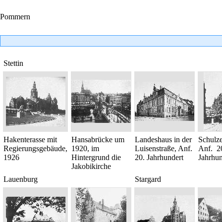
Pommern
Stettin
Hakenterasse mit
Hansabrücke um
Landeshaus in der
Schulze
Regierungsgebäude,
1920, im
Luisenstraße, Anf.
Anf. 2
1926
Hintergrund die
20. Jahrhundert
Jahrhun
Jakobikirche
Lauenburg
Stargard