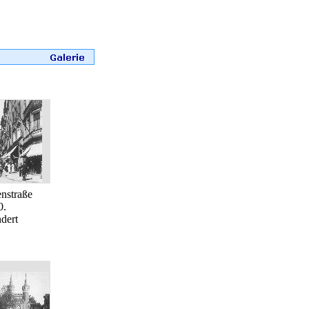
nstraße
0.
dert